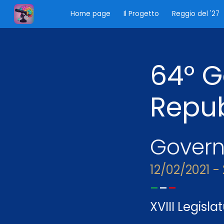
Home page
Il Progetto
Reggio del '27
Sk
6
4
° 
Repu
Govern
12/02/2021 -
-
-
-
XVIII Legisla