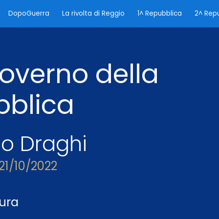
DopoGuerra
La rivolta di Reggio
1^ Repubblica
2^ Rep
ip to main content
Skip to navigat
Governo della
bblica
o Draghi
 21/10/2022
tura