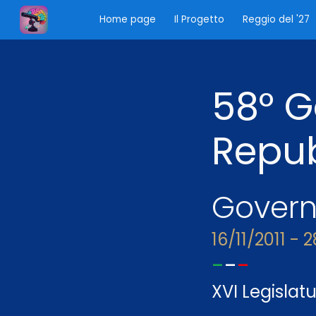
Home page
Il Progetto
Reggio del '27
Sk
58
° 
Repu
Gover
16
/
11
/201
1
-
2
-
-
-
XVI Legislat