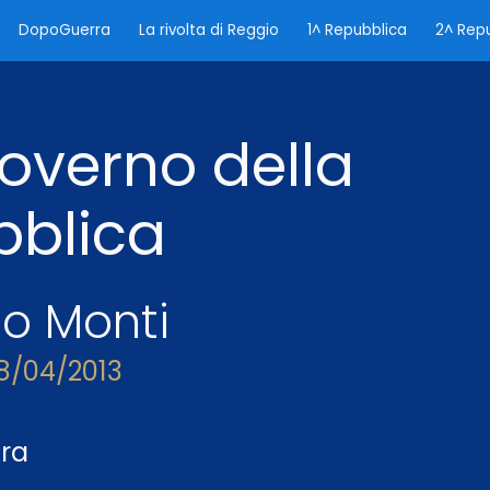
DopoGuerra
La rivolta di Reggio
1^ Repubblica
2^ Rep
ip to main content
Skip to navigat
Governo della
bblica
no
Monti
8
/0
4
/201
3
ura