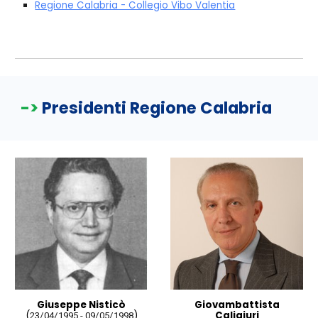
Regione Calabria - Collegio Vibo Valentia
->
Presidenti Regione Calabria
Giuseppe Nisticò
Giovambattista
(
)
Caligiuri
23/04/1995 - 09/05/1998